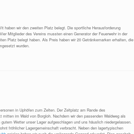
it haben wir den zweiten Platz belegt. Die sportliche Herausforderung
Vier Mitglieder des Vereins mussten einen Generator der Feuerwehr in der
ten Platz belegt haben. Als Preis haben wir 20 Getränkemarken erhalten, die
umgesetzt wurden.
ersonen in Uphöfen zum Zelten. Der Zeltplatz am Rande des
teckt mitten im Wald von Borgloh. Nachdem wir den passenden Waldweg als
h gutem Wetter unser Lager aufgeschlagen und uns häuslich niedergelassen.
hnt fröhlicher Lagergemeinschaft verbracht. Neben den lagertypischen
ubb
spielen haben wir auch die umliegende Gegend erkundet. Dies geschah