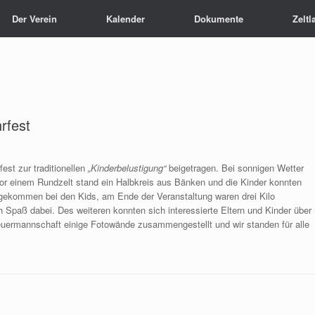
Der Verein
Kalender
Dokumente
Zeltl
rfest
st zur traditionellen
„Kinderbelustigung“
beigetragen. Bei sonnigen Wetter
Vor einem Rundzelt stand ein Halbkreis aus Bänken und die Kinder konnten
ngekommen bei den Kids, am Ende der Veranstaltung waren drei Kilo
h Spaß dabei. Des weiteren konnten sich interessierte Eltern und Kinder über
treuermannschaft einige Fotowände zusammengestellt und wir standen für alle