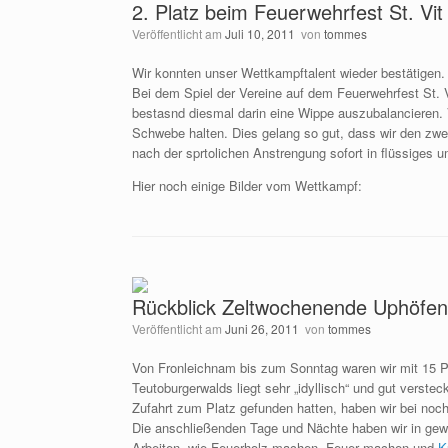
2. Platz beim Feuerwehrfest St. Vit
Veröffentlicht am
Juli 10, 2011
von
tommes
Wir konnten unser Wettkampftalent wieder bestätigen.
Bei dem Spiel der Vereine auf dem Feuerwehrfest St. V
bestasnd diesmal darin eine Wippe auszubalancieren. 
Schwebe halten. Dies gelang so gut, dass wir den zwei
nach der sprtolichen Anstrengung sofort in flüssiges 
Hier noch einige Bilder vom Wettkampf:
Rückblick Zeltwochenende Uphöfen
Veröffentlicht am
Juni 26, 2011
von
tommes
Von Fronleichnam bis zum Sonntag waren wir mit 15 P
Teutoburgerwalds liegt sehr „idyllisch“ und gut vers
Zufahrt zum Platz gefunden hatten, haben wir bei noc
Die anschließenden Tage und Nächte haben wir in gewo
Arbeiten, wie Feuerholz machen, Feuer machen und
K