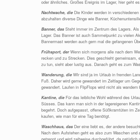
oder ähnliches. Großes Ereignis im Lager, hier geht e
Nachtwache, die
Die Kinder werden in verschiedenen 
abzuhalten diverse Dinge wie Banner, Küchenuntensilie
Banner, das
Steht immer im Zentrum des Lagers. Als
Lager. Das Banner ist auch Sammelpunkt zu vielen Ak
Bannermast werden auch gern mal die gefangenen Über
Frühsport, der
Wenn sich morgens alle nach dem Weck
recken und zu Strecken. Dies geschieht gemeinsam, ei
zu tun, sieht aber lustig aus. Danach geht es zum Wa
Wanderung, die
WIr sind ja im Urlaub in fremden La
Fuß. Daher wird gerne gewandert im Zeltlager um Geg
gewandert. Laufen in FlipFlops wird nicht als wandern
Kantine, die
Für das leibliche Wohl während des Url
Süsses. Das kann man sich in der lagereigenen Kanti
begehrt. Doch aufgepasst, offene Süßkramtüten im Zel
kaufen, wie man für eine Tag benötigt.
Waschhaus, das
Der eine liebt es, der andere besuc
Nach dem Aufstehen geht es also zum Waschen und a
getrennt und wird zeltweise durchgeführt, da natürlic