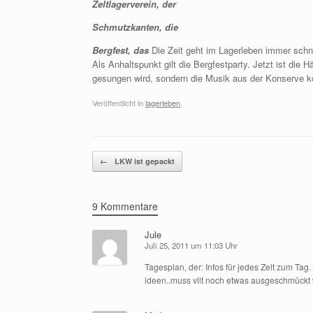
Zeltlagerverein, der
Schmutzkanten, die
Bergfest, das
Die Zeit geht im Lagerleben immer schn
Als Anhaltspunkt gilt die Bergfestparty. Jetzt ist die 
gesungen wird, sondern die Musik aus der Konserve k
Veröffentlicht in
lagerleben
.
Beitragsnavigation
←
LKW ist gepackt
9 Kommentare
Jule
Juli 25, 2011 um 11:03 Uhr
Tagesplan, der: Infos für jedes Zelt zum Ta
ideen..muss vllt noch etwas ausgeschmück