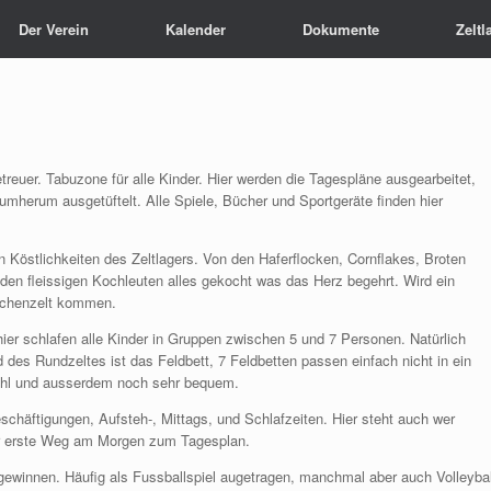
Der Verein
Kalender
Dokumente
Zeltl
reuer. Tabuzone für alle Kinder. Hier werden die Tagespläne ausgearbeitet,
umherum ausgetüftelt. Alle Spiele, Bücher und Sportgeräte finden hier
n Köstlichkeiten des Zeltlagers. Von den Haferflocken, Cornflakes, Broten
 den fleissigen Kochleuten alles gekocht was das Herz begehrt. Wird ein
üchenzelt kommen.
ier schlafen alle Kinder in Gruppen zwischen 5 und 7 Personen. Natürlich
 des Rundzeltes ist das Feldbett, 7 Feldbetten passen einfach nicht in ein
 Wahl und ausserdem noch sehr bequem.
schäftigungen, Aufsteh-, Mittags, und Schlafzeiten. Hier steht auch wer
der erste Weg am Morgen zum Tagesplan.
gewinnen. Häufig als Fussballspiel augetragen, manchmal aber auch Volleybal