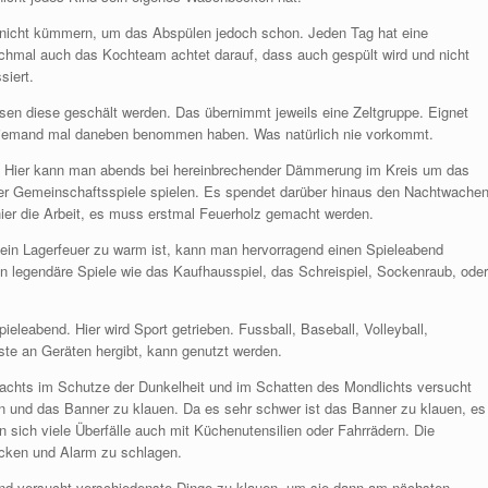
nicht kümmern, um das Abspülen jedoch schon. Jeden Tag hat eine
nchmal auch das Kochteam achtet darauf, dass auch gespült wird und nicht
siert.
ssen diese geschält werden. Das übernimmt jeweils eine Zeltgruppe. Eignet
ch jemand mal daneben benommen haben. Was natürlich nie vorkommt.
. Hier kann man abends bei hereinbrechender Dämmerung im Kreis um das
der Gemeinschaftsspiele spielen. Es spendet darüber hinaus den Nachtwache
ier die Arbeit, es muss erstmal Feuerholz gemacht werden.
ein Lagerfeuer zu warm ist, kann man hervorragend einen Spieleabend
 legendäre Spiele wie das Kaufhausspiel, das Schreispiel, Sockenraub, oder
ieleabend. Hier wird Sport getrieben. Fussball, Baseball, Volleyball,
ste an Geräten hergibt, kann genutzt werden.
Nachts im Schutze der Dunkelheit und im Schatten des Mondlichts versucht
en und das Banner zu klauen. Da es sehr schwer ist das Banner zu klauen, es
sich viele Überfälle auch mit Küchenutensilien oder Fahrrädern. Die
ecken und Alarm zu schlagen.
 und versucht verschiedenste Dinge zu klauen, um sie dann am nächsten