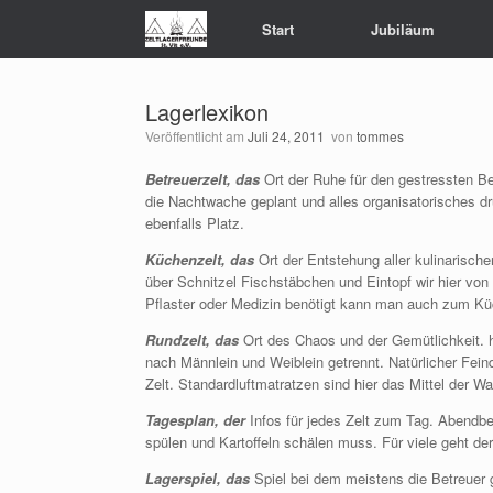
Zum
Start
Jubiläum
Inhalt
springen
Lagerlexikon
Veröffentlicht am
Juli 24, 2011
von
tommes
Betreuerzelt, das
Ort der Ruhe für den gestressten Bet
die Nachtwache geplant und alles organisatorisches dr
ebenfalls Platz.
Küchenzelt, das
Ort der Entstehung aller kulinarische
über Schnitzel Fischstäbchen und Eintopf wir hier von
Pflaster oder Medizin benötigt kann man auch zum K
Rundzelt, das
Ort des Chaos und der Gemütlichkeit. h
nach Männlein und Weiblein getrennt. Natürlicher Feind
Zelt. Standardluftmatratzen sind hier das Mittel der
Tagesplan, der
Infos für jedes Zelt zum Tag. Abendbe
spülen und Kartoffeln schälen muss. Für viele geht 
Lagerspiel, das
Spiel bei dem meistens die Betreuer 