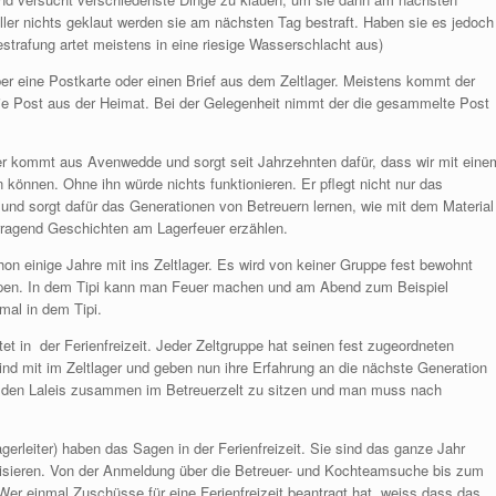
er nichts geklaut werden sie am nächsten Tag bestraft. Haben sie es jedoch
estrafung artet meistens in eine riesige Wasserschlacht aus)
er eine Postkarte oder einen Brief aus dem Zeltlager. Meistens kommt der
die Post aus der Heimat. Bei der Gelegenheit nimmt der die gesammelte Post
r kommt aus Avenwedde und sorgt seit Jahrzehnten dafür, dass wir mit eine
n können. Ohne ihn würde nichts funktionieren. Er pflegt nicht nur das
 und sorgt dafür das Generationen von Betreuern lernen, wie mit dem Material
agend Geschichten am Lagerfeuer erzählen.
chon einige Jahre mit ins Zeltlager. Es wird von keiner Gruppe fest bewohnt
ruppen. In dem Tipi kann man Feuer machen und am Abend zum Beispiel
mal in dem Tipi.
tet in der Ferienfreizeit. Jeder Zeltgruppe hat seinen fest zugeordneten
Kind mit im Zeltlager und geben nun ihre Erfahrung an die nächste Generation
mit den Laleis zusammen im Betreuerzelt zu sitzen und man muss nach
erleiter) haben das Sagen in der Ferienfreizeit. Sie sind das ganze Jahr
anisieren. Von der Anmeldung über die Betreuer- und Kochteamsuche bis zum
er einmal Zuschüsse für eine Ferienfreizeit beantragt hat, weiss dass das