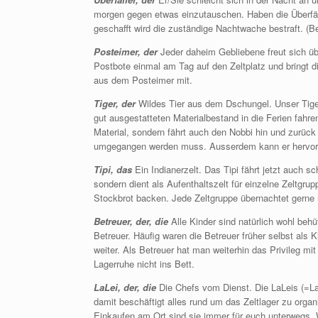
morgen gegen etwas einzutauschen. Haben die Überfäll
geschafft wird die zuständige Nachtwache bestraft. (B
Posteimer, der
Jeder daheim Gebliebene freut sich üb
Postbote einmal am Tag auf den Zeltplatz und bringt 
aus dem Posteimer mit.
Tiger, der
Wildes Tier aus dem Dschungel. Unser Tige
gut ausgestatteten Materialbestand in die Ferien fahre
Material, sondern fährt auch den Nobbi hin und zurück
umgegangen werden muss. Ausserdem kann er hervorr
Tipi, das
Ein Indianerzelt. Das Tipi fährt jetzt auch s
sondern dient als Aufenthaltszelt für einzelne Zeltg
Stockbrot backen. Jede Zeltgruppe übernachtet gerne 
Betreuer, der, die
Alle Kinder sind natürlich wohl behü
Betreuer. Häufig waren die Betreuer früher selbst als 
weiter. Als Betreuer hat man weiterhin das Privileg 
Lagerruhe nicht ins Bett.
LaLei, der, die
Die Chefs vom Dienst. Die LaLeis (=Lag
damit beschäftigt alles rund um das Zeltlager zu org
Einkaufen am Ort sind sie immer für euch unterwegs. W