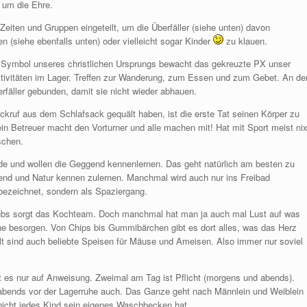
s um die Ehre.
Zeiten und Gruppen eingeteilt, um die Überfäller (siehe unten) davon
n (siehe ebenfalls unten) oder vielleicht sogar Kinder
zu klauen.
 Symbol unseres christlichen Ursprungs bewacht das gekreuzte PX unser
tivitäten im Lager. Treffen zur Wanderung, zum Essen und zum Gebet. An de
fäller gebunden, damit sie nicht wieder abhauen.
ruf aus dem Schlafsack gequält haben, ist die erste Tat seinen Körper zu
n Betreuer macht den Vorturner und alle machen mit! Hat mit Sport meist ni
schen.
nde und wollen die Geggend kennenlernen. Das geht natürlich am besten zu
end und Natur kennen zulernen. Manchmal wird auch nur ins Freibad
 bezeichnet, sondern als Spaziergang.
aubs sorgt das Kochteam. Doch manchmal hat man ja auch mal Lust auf was
ne besorgen. Von Chips bis Gummibärchen gibt es dort alles, was das Herz
t sind auch beliebte Speisen für Mäuse und Ameisen. Also immer nur soviel
ht es nur auf Anweisung. Zweimal am Tag ist Pflicht (morgens und abends).
bends vor der Lagerruhe auch. Das Ganze geht nach Männlein und Weiblein
h nicht jedes Kind sein eigenes Waschbecken hat.