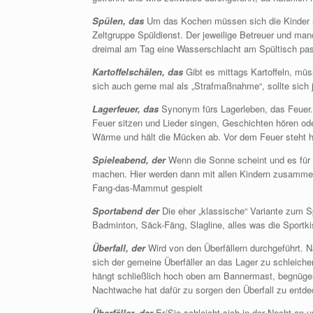
Spülen, das
Um das Kochen müssen sich die Kinder 
Zeltgruppe Spüldienst. Der jeweilige Betreuer und ma
dreimal am Tag eine Wasserschlacht am Spültisch pas
Kartoffelschälen, das
Gibt es mittags Kartoffeln, mü
sich auch gerne mal als „Strafmaßnahme“, sollte si
Lagerfeuer, das
Synonym fürs Lagerleben, das Feuer
Feuer sitzen und Lieder singen, Geschichten hören o
Wärme und hält die Mücken ab. Vor dem Feuer steht h
Spieleabend, der
Wenn die Sonne scheint und es für 
machen. Hier werden dann mit allen Kindern zusammen
Fang-das-Mammut gespielt
Sportabend der
Die eher „klassische“ Variante zum Sp
Badminton, Säck-Fäng, Slagline, alles was die Sportki
Überfall, der
Wird von den Überfällern durchgeführt. 
sich der gemeine Überfäller an das Lager zu schleich
hängt schließlich hoch oben am Bannermast, begnügen 
Nachtwache hat dafür zu sorgen den Überfall zu entd
Überfäller, der
Er/Sie schleicht sich in der Nacht an