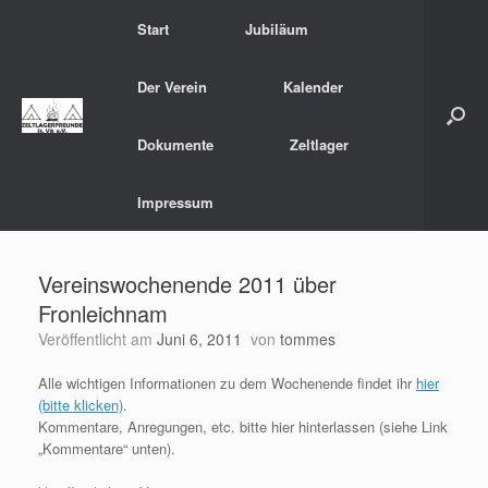
Zum
Start
Jubiläum
Inhalt
springen
Der Verein
Kalender
Dokumente
Zeltlager
Impressum
Vereinswochenende 2011 über
Fronleichnam
Veröffentlicht am
Juni 6, 2011
von
tommes
Alle wichtigen Informationen zu dem Wochenende findet ihr
hier
(bitte klicken)
.
Kommentare, Anregungen, etc. bitte hier hinterlassen (siehe Link
„Kommentare“ unten).