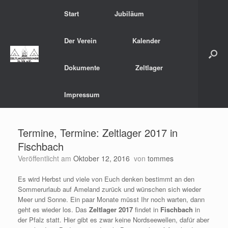
Zum
Start
Jubiläum
Inhalt
springen
Der Verein
Kalender
Dokumente
Zeltlager
Impressum
Termine, Termine: Zeltlager 2017 in
Fischbach
Veröffentlicht am
Oktober 12, 2016
von
tommes
Es wird Herbst und viele von Euch denken bestimmt an den
Sommerurlaub auf Ameland zurück und wünschen sich wieder
Meer und Sonne. Ein paar Monate müsst Ihr noch warten, dann
geht es wieder los. Das
Zeltlager 2017
findet in
Fischbach
in
der Pfalz statt. Hier gibt es zwar keine Nordseewellen, dafür aber