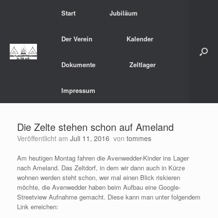
Zum
Start
Jubiläum
Inhalt
springen
Der Verein
Kalender
Dokumente
Zeltlager
Impressum
Die Zelte stehen schon auf Ameland
Veröffentlicht am
Juli 11, 2016
von
tommes
Am heutigen Montag fahren die Avenwedder-Kinder ins Lager
nach Ameland. Das Zeltdorf, in dem wir dann auch in Kürze
wohnen werden steht schon, wer mal einen Blick riskieren
möchte, die Avenwedder haben beim Aufbau eine Google-
Streetview Aufnahme gemacht. Diese kann man unter folgendem
Link erreichen: